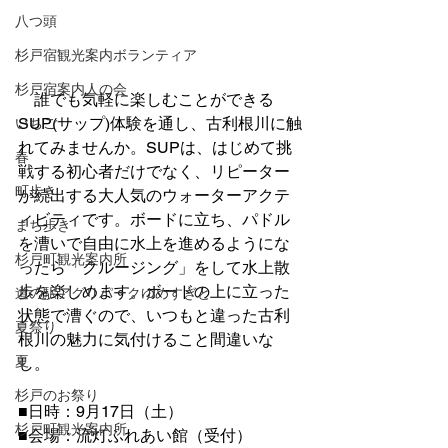
八つ頭
杉戸宿観光案内ボランティア
杉戸宿案内人の会
　誰でも気軽に楽しむことができる
SUP(サップ)体験を通し、古利根川に触
いちご
れてみませんか。SUPは、はじめて挑
春
戦する初心者だけでなく、リピーター
町歩き
が続出する大人気のウォーターアクテ
ィビティです。ボードに立ち、パドル
まち歩き
を漕いで自由に水上を進めるようにな
杉戸町観光案内所
ったら「クルージング」をして水上散
歩を楽しめます。ボードの上に立った
道の駅アグリパークゆめすぎと
状態で漕ぐので、いつもと違った古利
夏祭り
根川の魅力に気付けること間違いな
夏
し。
杉戸のお祭り
■日時：9月17日（土）
杉戸町観光案内所
■会場：流灯ふれあい館（受付）