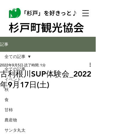
「杉戸」を好きっと♪
杉戸町観光協会
記事
全ての記事
2022年9月5日
読了時間: 1分
全ての記事
古利根川SUP体験会_2022
イベント
年9月17日(土)
秋
食
甘柿
農産物
サンタ丸太