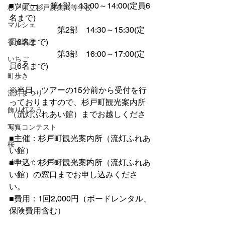
■ツアー：  第1部　13:00～14:00(定員6
杉戸県立杉戸農業高等学校
名まで)
マルシェ
		　第2部　14:30～15:30(定
員6名まで)
養成講座
		　第3部　16:00～17:00(定
いちご
員6名まで)
町歩き
※当日、ツアーの15分前から受付を行
流灯まつり
っておりますので、杉戸町観光案内所
飾り灯ろう
（流灯ふれあい館）までお越しくださ
い。
写真コンテスト
■主催：杉戸町観光案内所（流灯ふれあ
桜
い館）
ノルディックウォーキング
■申込：杉戸町観光案内所（流灯ふれあ
い館）の窓口までお申し込みくださ
い。
■費用：1回2,000円（ボードレンタル、
保険費用含む）