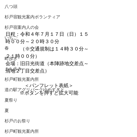
八つ頭
杉戸宿観光案内ボランティア
杉戸宿案内人の会
日程：令和４年７月１７日（日）１５
いちご
時００分～２０時３０分
春
　　　（※交通規制は１４時３０分～
２１時００分）
町歩き
会場：旧日光街道（本陣跡地交差点～
まち歩き
清地２丁目交差点）
杉戸町観光案内所
＜パンフレット表紙＞
道の駅アグリパークゆめすぎと
※ボタンを押すと拡大可能
夏祭り
夏
杉戸のお祭り
杉戸町観光案内所