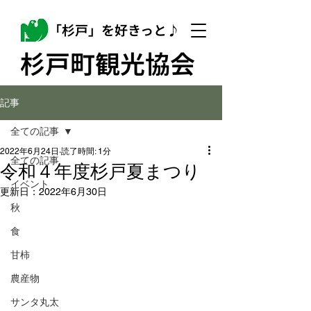
「杉戸」を好きっと♪
杉戸町観光協会
記事
全ての記事
2022年6月24日
読了時間: 1分
全ての記事
令和４年度杉戸夏まつり
イベント
更新日：
2022年6月30日
秋
食
甘柿
農産物
サンタ丸太