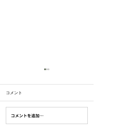
コメント
コメントを追加…
【終了しました】『2026
【9月28日開催
年（第31回）古利根川流
ィックウォーキ
灯まつり』が 8月1日
戸高野台～花と