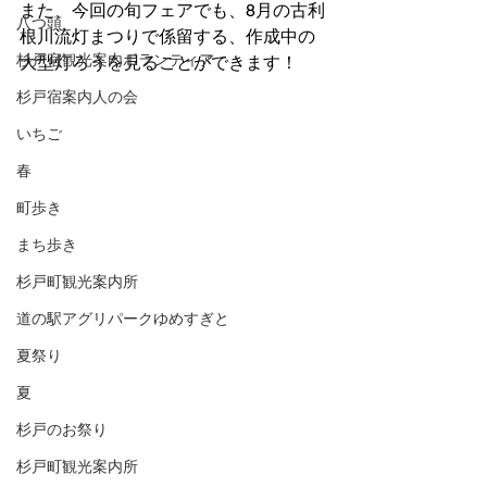
また、今回の旬フェアでも、8月の古利
八つ頭
根川流灯まつりで係留する、作成中の
杉戸宿観光案内ボランティア
大型灯ろうを見ることができます！
杉戸宿案内人の会
いちご
春
町歩き
まち歩き
杉戸町観光案内所
道の駅アグリパークゆめすぎと
夏祭り
夏
杉戸のお祭り
杉戸町観光案内所