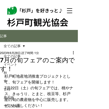
「杉戸」を好きっと♪
杉戸町観光協会
記事
全ての記事
2023年6月28日
読了時間: 1分
全ての記事
7月の旬フェアのご案内で
イベント
す！
秋
杉戸町地産地消推進プロジェクトとし
食
て、旬フェアを開催します！
7月22日（土）の旬フェアでは、桃やナ
甘柿
ス、きゅうり、とまと、枝豆等、杉戸
農産物
産の旬の農産物を中心に販売します。
ぜひお越しください！
サンタ丸太