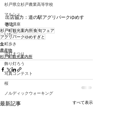
杉戸県立杉戸農業高等学校
マルシェ
出店協力：道の駅アグリパークゆめす
ぎと
養成講座
杉戸町観光案内所
食
旬フェア
いちご
アグリパークゆめすぎと
食
町歩き
農産物
流灯まつり
杉戸町観光案内所
飾り灯ろう
写真コンテスト
桜
ノルディックウォーキング
すべて表示
最新記事