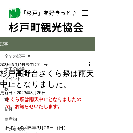
「杉戸」を好きっと♪
杉戸町観光協会
記事
全ての記事
2023年3月19日
読了時間: 1分
全ての記事
杉戸高野台さくら祭は雨天
イベント
中止となりました。
秋
更新日：
2023年3月25日
食
さくら祭は雨天中止となりましたの
で、お知らせいたします。
甘柿
農産物
日程　令和5年3月26日（日）
サンタ丸太