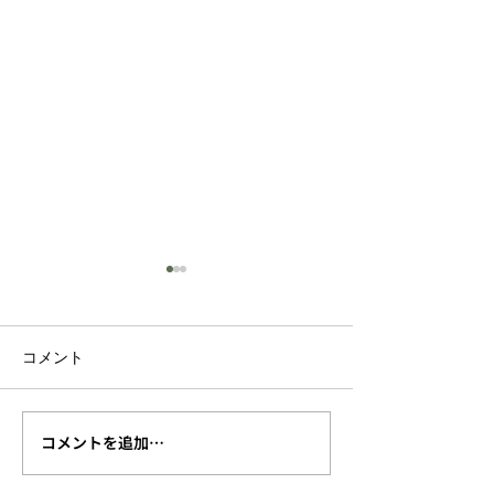
コメント
コメントを追加…
杉戸案内人と歩く【杉戸
【終了しまし
宿めぐり（9月26日
『2026 古利