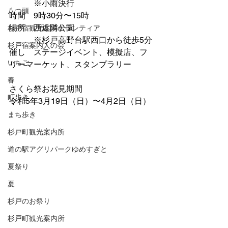
　　　※小雨決行
八つ頭
時間　9時30分〜15時
場所　西近隣公園
杉戸宿観光案内ボランティア
　　　※杉戸高野台駅西口から徒歩5分
杉戸宿案内人の会
催し　ステージイベント、模擬店、フ
いちご
リーマーケット、スタンプラリー
春
さくら祭お花見期間
町歩き
令和5年3月19日（日）〜4月2日（日）
まち歩き
杉戸町観光案内所
道の駅アグリパークゆめすぎと
夏祭り
夏
杉戸のお祭り
杉戸町観光案内所