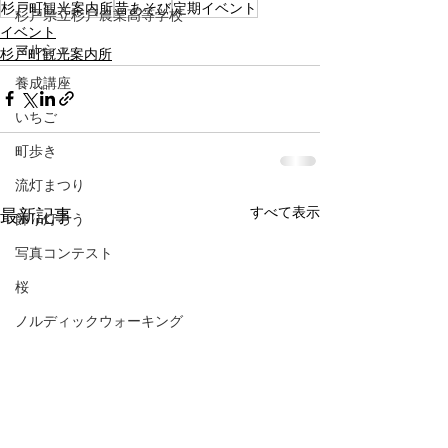
杉戸町観光案内所
昔あそび
定期イベント
杉戸県立杉戸農業高等学校
イベント
マルシェ
杉戸町観光案内所
養成講座
いちご
町歩き
流灯まつり
すべて表示
最新記事
飾り灯ろう
写真コンテスト
桜
ノルディックウォーキング