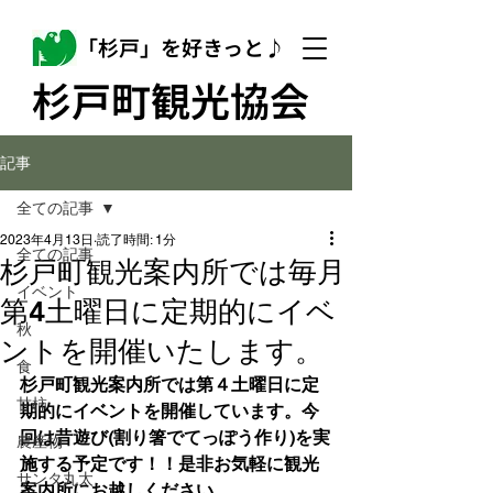
「杉戸」を好きっと♪
杉戸町観光協会
記事
全ての記事
2023年4月13日
読了時間: 1分
全ての記事
杉戸町観光案内所では毎月
イベント
第4土曜日に定期的にイベ
秋
ントを開催いたします。
食
杉戸町観光案内所では第４土曜日に定
甘柿
期的にイベントを開催しています。今
回は昔遊び(割り箸でてっぽう作り
)を実
農産物
施する予定です！！是非お気軽に観光
サンタ丸太
案内所にお越しください。