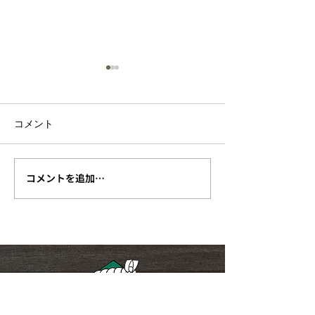
コメント
コメントを追加…
【終了しました】
【終了しました
『2026 古利根キャンド
まつり開催につ
ルナイト』が 8月1日
（土）19時から開催され
ます！