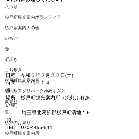
八つ頭
杉戸宿観光案内ボランティア
杉戸宿案内人の会
いちご
春
町歩き
まち歩き
日程　令和５年２月２２日(土) 
杉戸町観光案内所
時間　１０時～１４
時　　　　　　　　　
道の駅アグリパークゆめすぎと
場所　杉戸町観光案内所（流灯ふれあ
夏祭り
い館）
　　　 埼玉県北葛飾郡杉戸町清地 1-9-
夏
19
杉戸のお祭り
TEL　 070-4455-544
杉戸町観光案内所