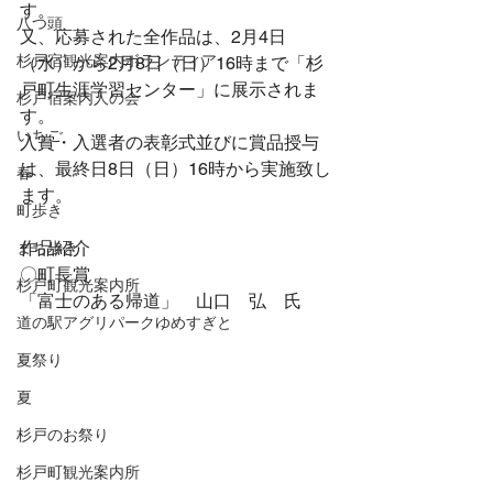
す。
八つ頭
又、応募された全作品は、2月4日
杉戸宿観光案内ボランティア
（水）から2月8日（日）16時まで「杉
戸町生涯学習センター」に展示されま
杉戸宿案内人の会
す。
いちご
入賞・入選者の表彰式並びに賞品授与
は、最終日8日（日）16時から実施致し
春
ます。
町歩き
作品紹介
まち歩き
〇町長賞
杉戸町観光案内所
「富士のある帰道」　山口　弘　氏
道の駅アグリパークゆめすぎと
夏祭り
夏
杉戸のお祭り
杉戸町観光案内所