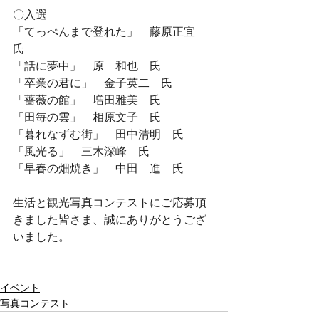
〇入選
「てっぺんまで登れた」　藤原正宜　
氏
「話に夢中」　原　和也　氏
「卒業の君に」　金子英二　氏
「薔薇の館」　増田雅美　氏
「田毎の雲」　相原文子　氏
「暮れなずむ街」　田中清明　氏
「風光る」　三木深峰　氏
「早春の畑焼き」　中田　進　氏
生活と観光写真コンテストにご応募頂
きました皆さま、誠にありがとうござ
いました。
イベント
写真コンテスト