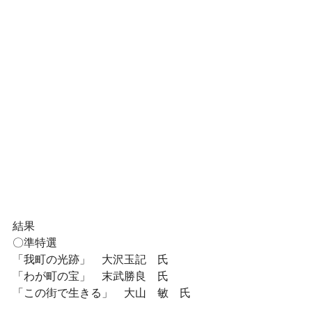
結果
〇準特選
「我町の光跡」　大沢玉記　氏
「わが町の宝」　末武勝良　氏
「この街で生きる」　大山　敏　氏