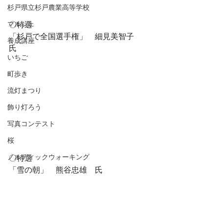
杉戸県立杉戸農業高等学校
〇特選
マルシェ
「杉戸で全国選手権」　細見美智子　
養成講座
氏
いちご
町歩き
流灯まつり
飾り灯ろう
写真コンテスト
桜
ノルディックウォーキング
〇特選
「雪の朝」　熊谷忠雄　氏