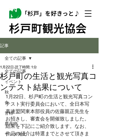
「杉戸」を好きっと♪
杉戸町観光協会
記事
全ての記事
1月22日
読了時間: 1分
全ての記事
杉戸町の生活と観光写真コ
イベント
ンテスト結果について
秋
1月22日、杉戸町の生活と観光写真コン
食
テスト実行委員会において、全日本写
真連盟関東本部役員の佐藤親正先生を
甘柿
お招きし、審査会を開催致しました。
農産物
結果を下記にご紹介致します。なお、
作品の紹介は特選までとさせて頂きま
サンタ丸太