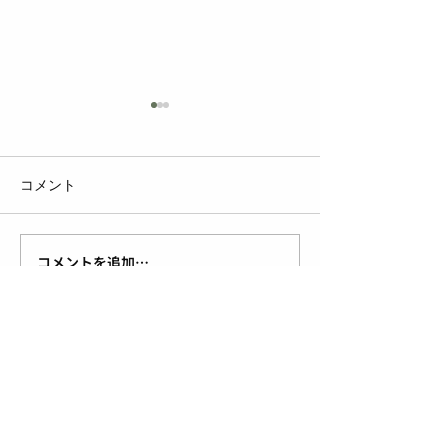
コメント
コメントを追加…
【終了しました】杉戸夏
【終了しました】
まつり開催について
年（第31回）
灯まつり』が 8
（土）・2日（
されます！