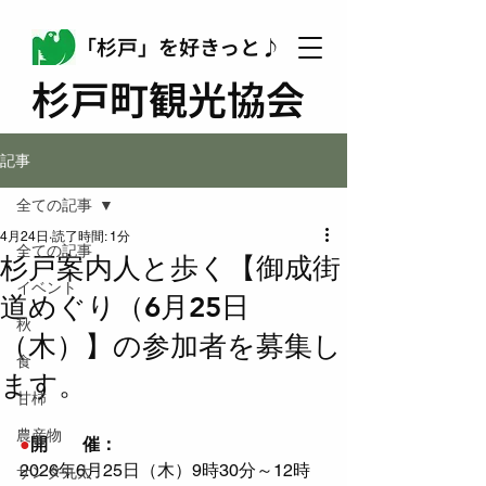
「杉戸」を好きっと♪
杉戸町観光協会
記事
全ての記事
4月24日
読了時間: 1分
全ての記事
杉戸案内人と歩く【御成街
イベント
道めぐり（6月25日
秋
（木）】の参加者を募集し
食
ます。
甘柿
農産物
●
開　　催：
2026年6月25日（木）9時30分～12時
サンタ丸太