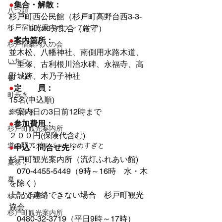
●
集合・解散：
八つ頭
杉戸町西公民館（杉戸町高野台西3-3-
杉戸宿観光案内ボランティア
1　　9時20分集合（厳守）
●
案内箇所：
杉戸宿案内人の会
並木松、八幡神社、南側用水路木道、
いちご
一里塚、古利根川治水碑、永福寺、高
野城跡、木乃子神社
春
●
定　　員：
町歩き
15名(申込順)
※案内日の3日前12時まで
まち歩き
●
参加費用：
杉戸町観光案内所
２００円(保険代含む)
道の駅アグリパークゆめすぎと
●
申込・問合せ先：
杉戸町観光案内所（流灯ふれあい館)
夏祭り
　070-4455-5449（9時～16時　水・木
夏
を除く）
上記で連絡できない場合　杉戸町観光
杉戸のお祭り
協会
杉戸町観光案内所
　0480-32-3719（平日9時～17時）