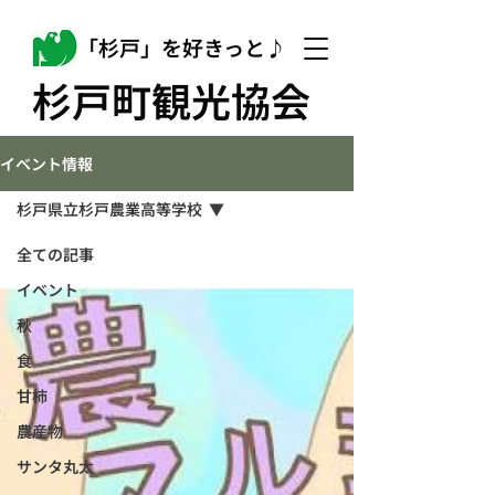
「杉戸」を好きっと♪
杉戸町観光協会
イベント情報
杉戸県立杉戸農業高等学校
全ての記事
イベント
秋
食
甘柿
農産物
サンタ丸太