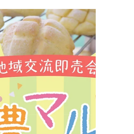
メン、パンジー苗等、観葉植物、乾燥シイタケ、パ
ン、焼き菓子、その他 ■イベント 農業クラブ
「ドライフラワーのアレンジメント体験」 食品
流通課「チョコとデコレーション！クリスマス・
クッキー・アート体験」 食品研究同好会「日光
街道お米すごろく体験」 ※発熱や風邪症状がある
場合は来場を御遠慮ください ※問合せ：杉戸町観
光案内所 ０７０－４４５５－５４４９