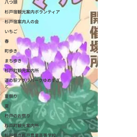
八つ頭
杉戸宿観光案内ボランティア
杉戸宿案内人の会
いちご
春
町歩き
まち歩き
杉戸町観光案内所
道の駅アグリパークゆめすぎ
と
夏祭り
夏
杉戸のお祭り
杉戸町観光案内所
杉戸県立杉戸農業高等学校