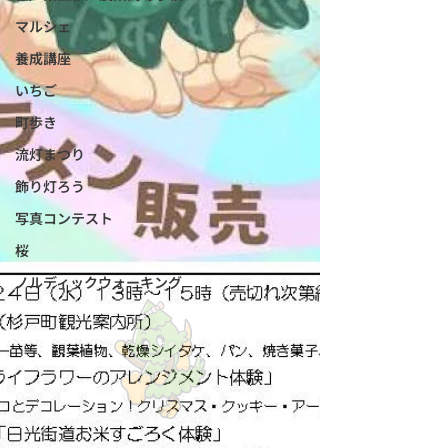
マルシェ
養成講座
いちご
町歩き
流灯まつり
飾り灯ろう
写真コンテスト
桜
ノルディックウォーキング