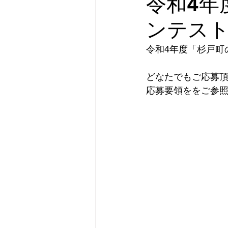
令和4年
ンテス
杉戸町観光案内所
道の
令和4年度「杉戸町
杉戸町観光案内所
杉戸
どなたでもご応募
応募要領ををご参
流灯まつり
飾り灯ろう