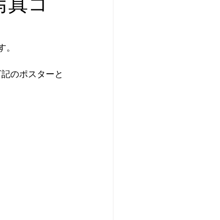
写真コ
のお祭り
す。
いちご
町歩き
下記のポスターと
ング