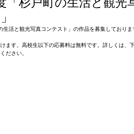
度「杉戸町の生活と観光
ト」
駅アグリパークゆめすぎと
夏祭り
夏
杉戸
の生活と観光写真コンテスト」の作品を募集しておりま
県立杉戸農業高等学校
マルシェ
養成講座
頂けます。高校生以下の応募料は無料です。詳しくは、
照ください。
写真コンテスト
桜
ノルディックウォーキ