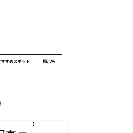
おすすめスポット
掲示板
頭
まち歩き