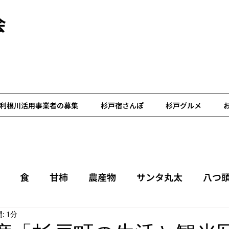
会
利根川活用事業者の募集
杉戸宿さんぽ
杉戸グルメ
食
甘柿
農産物
サンタ丸太
八つ
: 1分
ア
杉戸宿案内人の会
いちご
春
町歩き