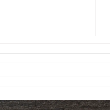
杉戸案内人と歩く【杉戸宿め
【
ぐり（9月26日（土）】の参
『2
加者を募集します。
ナイ
19