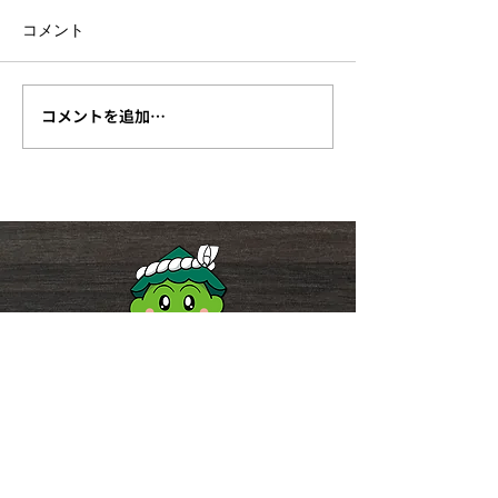
コメント
コメントを追加…
杉戸案内人と歩く【杉戸
【終了しまし
宿めぐり（9月26日
『2026 古利
（土）】の参加者を募集
ルナイト』が 8
します。
（土）19時か
ます！
｜杉戸町観光案内所（流灯ふれ
あい館）
住 所：埼玉県北葛飾郡杉戸町清地
１丁目ー９ー１９