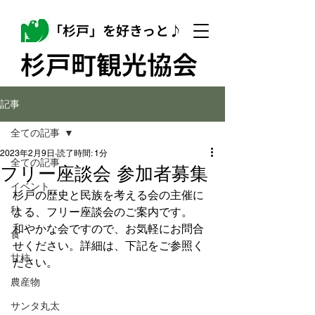
「杉戸」を好きっと♪
杉戸町観光協会
記事
全ての記事
2023年2月9日
読了時間: 1分
全ての記事
フリー座談会 参加者募集
イベント
杉戸の歴史と民族を考える会の主催に
秋
よる、フリー座談会のご案内です。
和やかな会ですので、お気軽にお問合
食
せください。詳細は、下記をご参照く
甘柿
ださい。
農産物
サンタ丸太